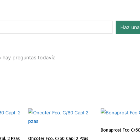
Haz una
 hay preguntas todavía
El
preci
origin
Bonaprost Fco C/60
era:
pl. 2 Pzas
Oncoter Fco. C/60 Capl 2 Pzas