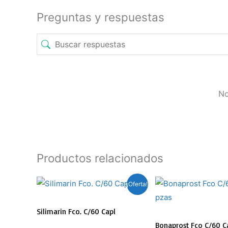
Preguntas y respuestas
No
Productos relacionados
El
El
¡Oferta!
precio
precio
original
actual
Silimarin Fco. C/60 Capl
era:
es:
Bonaprost Fco C/60 Ca