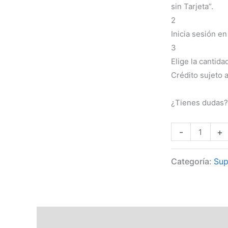
sin Tarjeta”.
2
Inicia sesión e
3
Elige la cantida
Crédito sujeto 
¿Tienes dudas?
-
+
Categoría:
Sup
Descripción
Información adicional
Valoraciones 