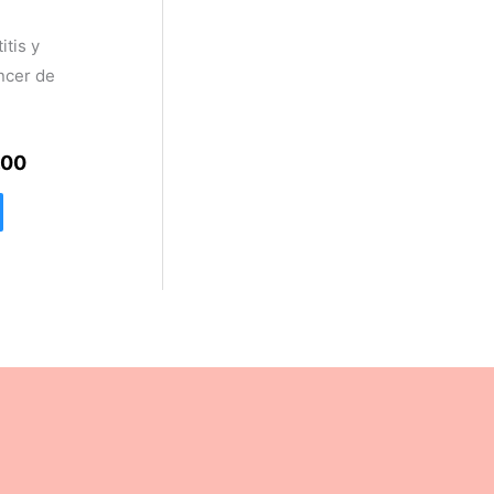
00.
$299.00.
itis y
ncer de
.00