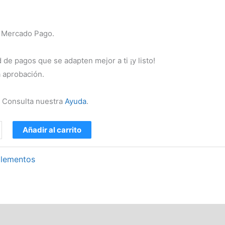
n Mercado Pago.
d de pagos que se adapten mejor a ti ¡y listo!
a aprobación.
 Consulta nuestra
Ayuda
.
Añadir al carrito
lementos
(0)
Preguntas y respuestas