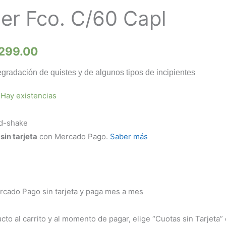
er Fco. C/60 Capl
recio
precio
riginal
actual
299.00
ra:
es:
degradación de quistes y de algunos tipos de incipientes
396.00.
$299.00.
Hay existencias
sin tarjeta
con Mercado Pago.
Saber más
cado Pago sin tarjeta y paga mes a mes
cto al carrito y al momento de pagar, elige “Cuotas sin Tarjeta