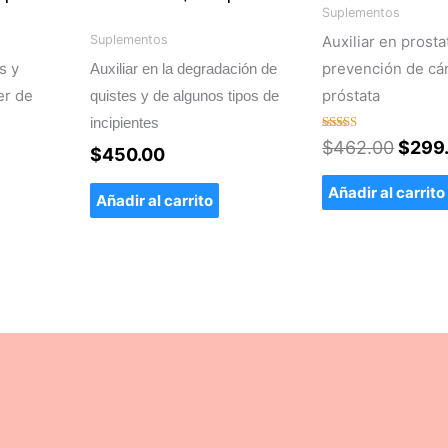
$462.
Suplementos
Auxiliar en prostat
Suplementos
s y
prevención de cá
Auxiliar en la degradación de
er de
próstata
quistes y de algunos tipos de
incipientes
Valorado
$
462.00
$
299
$
450.00
con
5.00
de 5
Añadir al carrito
Añadir al carrito