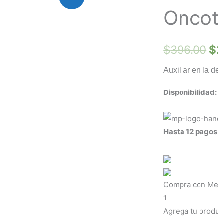
Fco.
Oncot
p
C/60
Capl
o
cantidad
$
396.00
$
e
Auxiliar en la 
$
Disponibilidad:
Hasta 12 pagos 
Compra con Mer
1
Agrega tu produ