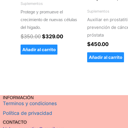
$350.00.
$329.00.
Suplementos
Suplementos
Protege y promueve el
Auxiliar en prostatiti
crecimiento de nuevas células
prevención de cánc
del hígado.
próstata
$
350.00
$
329.00
$
450.00
Añadir al carrito
Añadir al carrito
INFORMACIÓN
Terminos y condiciones
Política de privacidad
CONTACTO