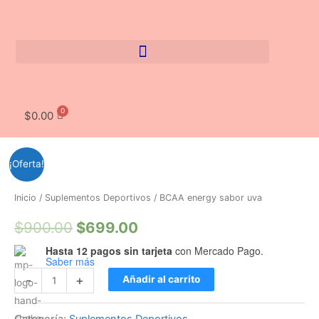
Ir
al
contenido
$
0.00
BCAA
El
El
¡Oferta!
energy
precio
precio
sabor
Inicio
/
Suplementos Deportivos
/ BCAA energy sabor uva
uva
original
actual
$
900.00
$
699.00
cantidad
era:
es:
Hasta 12 pagos sin tarjeta
con Mercado Pago.
Saber más
$900.00.
$699.00.
-
+
Añadir al carrito
Categoría:
Suplementos Deportivos