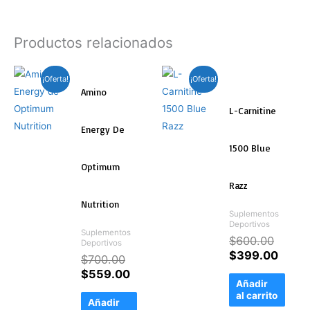
Productos relacionados
El
El
El
El
¡Oferta!
¡Oferta!
precio
precio
precio
preci
Amino
original
actual
origina
actua
L-Carnitine
era:
es:
era:
es:
Energy De
$700.00.
$559.00.
$600.
$399
1500 Blue
Optimum
Razz
Nutrition
Suplementos
Deportivos
Suplementos
$
600.00
Deportivos
$
399.00
$
700.00
$
559.00
Añadir
al carrito
Añadir